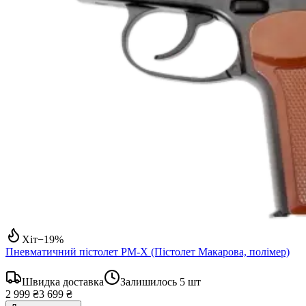
Хіт
−
19
%
Пневматичний пістолет PM-X (Пістолет Макарова, полімер)
Швидка доставка
Залишилось
5
шт
2 999 ₴
3 699 ₴