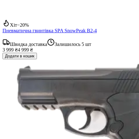
Хіт
−
20
%
Пневматична гвинтівка SPA SnowPeak B2-4
Швидка доставка
Залишилось
5
шт
3 999 ₴
4 999 ₴
Додати в кошик