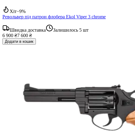
Хіт
−
9
%
Револьвер під патрон флобера Ekol Viper 3 chrome
Швидка доставка
Залишилось
5
шт
6 900 ₴
7 600 ₴
Додати в кошик