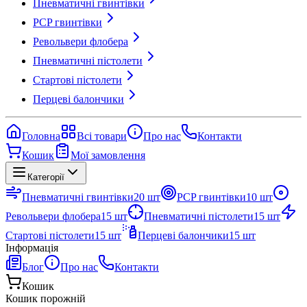
Пневматичні гвинтівки
PCP гвинтівки
Револьвери флобера
Пневматичні пістолети
Стартові пістолети
Перцеві балончики
Головна
Всі товари
Про нас
Контакти
Кошик
Мої замовлення
Категорії
Пневматичні гвинтівки
20
шт
PCP гвинтівки
10
шт
Револьвери флобера
15
шт
Пневматичні пістолети
15
шт
Стартові пістолети
15
шт
Перцеві балончики
15
шт
Інформація
Блог
Про нас
Контакти
Кошик
Кошик порожній