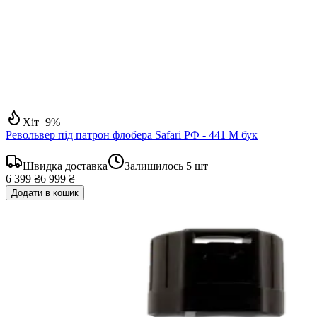
Хіт
−
9
%
Револьвер під патрон флобера Safari РФ - 441 М бук
Швидка доставка
Залишилось
5
шт
6 399 ₴
6 999 ₴
Додати в кошик