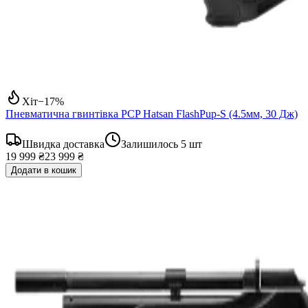
Хіт
−
17
%
Пневматична гвинтівка PCP Hatsan FlashPup-S (4.5мм, 30 Дж)
Швидка доставка
Залишилось
5
шт
19 999 ₴
23 999 ₴
Додати в кошик