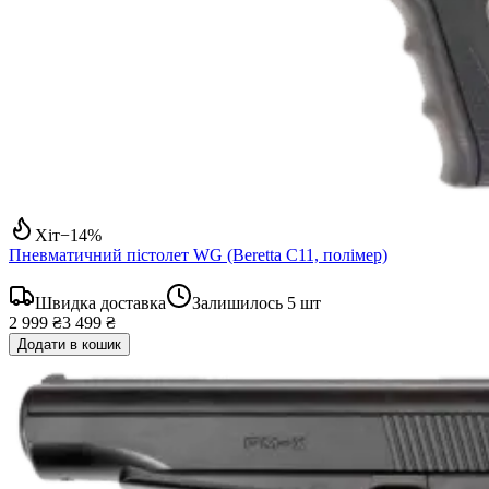
Хіт
−
14
%
Пневматичний пістолет WG (Beretta C11, полімер)
Швидка доставка
Залишилось
5
шт
2 999 ₴
3 499 ₴
Додати в кошик