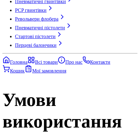
Пневматичні гвинтівки
PCP гвинтівки
Револьвери флобера
Пневматичні пістолети
Стартові пістолети
Перцеві балончики
Головна
Всі товари
Про нас
Контакти
Кошик
Мої замовлення
Умови
використання