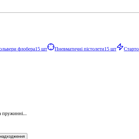
ольвери флобера
15
шт
Пневматичні пістолети
15
шт
Старто
 пружинні...
 надходження