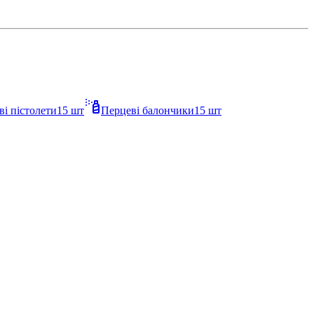
ві пістолети
15
шт
Перцеві балончики
15
шт