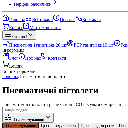
Перцеві балончики
Головна
Всі товари
Про нас
Контакти
Кошик
Мої замовлення
Категорії
Пневматичні гвинтівки
20
шт
PCP гвинтівки
10
шт
Рев
Інформація
Блог
Про нас
Контакти
Кошик
Кошик порожній
Головна
/
Пневматичні пістолети
Пневматичні пістолети
Пневматичні пістолети різних типів: CO2, мультикомпресійні та
За замовчуванням
За замовчуванням
Ціна — від дешевих
Ціна — від дорогих
Нові