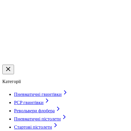
Категорії
Пневматичні гвинтівки
PCP гвинтівки
Револьвери флобера
Пневматичні пістолети
Стартові пістолети