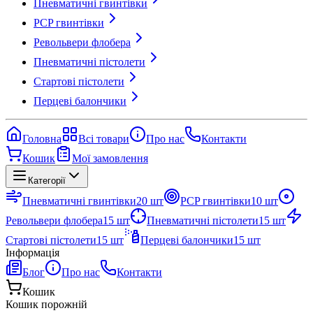
Пневматичні гвинтівки
PCP гвинтівки
Револьвери флобера
Пневматичні пістолети
Стартові пістолети
Перцеві балончики
Головна
Всі товари
Про нас
Контакти
Кошик
Мої замовлення
Категорії
Пневматичні гвинтівки
20
шт
PCP гвинтівки
10
шт
Револьвери флобера
15
шт
Пневматичні пістолети
15
шт
Стартові пістолети
15
шт
Перцеві балончики
15
шт
Інформація
Блог
Про нас
Контакти
Кошик
Кошик порожній