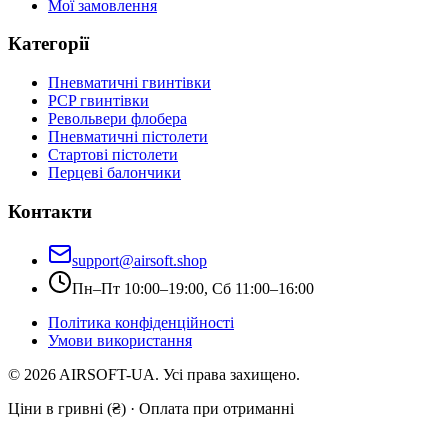
Мої замовлення
Категорії
Пневматичні гвинтівки
PCP гвинтівки
Револьвери флобера
Пневматичні пістолети
Стартові пістолети
Перцеві балончики
Контакти
support@airsoft.shop
Пн–Пт 10:00–19:00, Сб 11:00–16:00
Політика конфіденційності
Умови використання
©
2026
AIRSOFT-UA. Усі права захищено.
Ціни в гривні (₴) · Оплата при отриманні