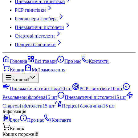
Пневматичні гвинтівки
PCP гвинтівки
Револьвери флобера
Пневматичні пістолети
Стартові пістолети
Перцеві балончики
Головна
Всі товари
Про нас
Контакти
Кошик
Мої замовлення
Категорії
Пневматичні гвинтівки
20
шт
PCP гвинтівки
10
шт
Револьвери флобера
15
шт
Пневматичні пістолети
15
шт
Стартові пістолети
15
шт
Перцеві балончики
15
шт
Інформація
Блог
Про нас
Контакти
Кошик
Кошик порожній