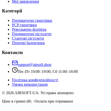
Мої замовлення
Категорії
Пневматичні гвинтівки
PCP гвинтівки
Револьвери флобера
Пневматичні пістолети
Стартові пістолети
Перцеві балончики
Контакти
support@airsoft.shop
Пн–Пт 10:00–19:00, Сб 11:00–16:00
Політика конфіденційності
Умови використання
©
2026
AIRSOFT-UA. Усі права захищено.
Ціни в гривні (₴) · Оплата при отриманні