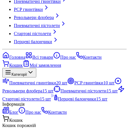
Пневматичні гвинтівки
PCP гвинтівки
Револьвери флобера
Пневматичні пістолети
Стартові пістолети
Перцеві балончики
Головна
Всі товари
Про нас
Контакти
Кошик
Мої замовлення
Категорії
Пневматичні гвинтівки
20
шт
PCP гвинтівки
10
шт
Револьвери флобера
15
шт
Пневматичні пістолети
15
шт
Стартові пістолети
15
шт
Перцеві балончики
15
шт
Інформація
Блог
Про нас
Контакти
Кошик
Кошик порожній