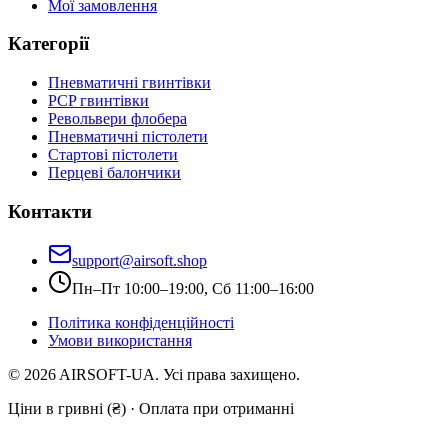
Мої замовлення
Категорії
Пневматичні гвинтівки
PCP гвинтівки
Револьвери флобера
Пневматичні пістолети
Стартові пістолети
Перцеві балончики
Контакти
support@airsoft.shop
Пн–Пт 10:00–19:00, Сб 11:00–16:00
Політика конфіденційності
Умови використання
©
2026
AIRSOFT-UA. Усі права захищено.
Ціни в гривні (₴) · Оплата при отриманні