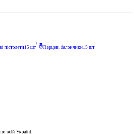
ві пістолети
15
шт
Перцеві балончики
15
шт
о всій Україні.