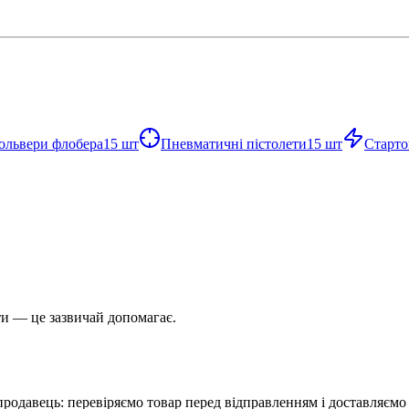
ольвери флобера
15
шт
Пневматичні пістолети
15
шт
Старто
и — це зазвичай допомагає.
родавець: перевіряємо товар перед відправленням і доставляємо п