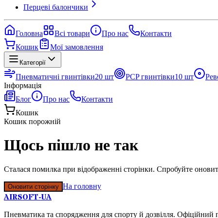
Перцеві балончики
Головна
Всі товари
Про нас
Контакти
Кошик
Мої замовлення
Категорії
Пневматичні гвинтівки
20
шт
PCP гвинтівки
10
шт
Рев
Інформація
Блог
Про нас
Контакти
Кошик
Кошик порожній
Щось пішло не так
Сталася помилка при відображенні сторінки. Спробуйте оновит
На головну
Оновити сторінку
AIRSOFT-UA
Пневматика та спорядження для спорту й дозвілля. Офіційний п