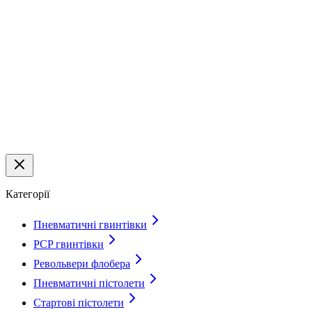
Категорії
Пневматичні гвинтівки
PCP гвинтівки
Револьвери флобера
Пневматичні пістолети
Стартові пістолети