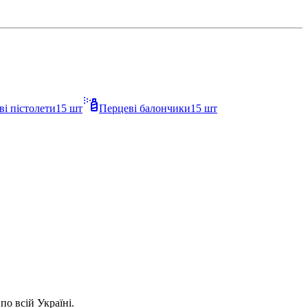
ві пістолети
15
шт
Перцеві балончики
15
шт
о всій Україні.