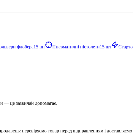
ольвери флобера
15
шт
Пневматичні пістолети
15
шт
Старто
и — це зазвичай допомагає.
родавець: перевіряємо товар перед відправленням і доставляємо п