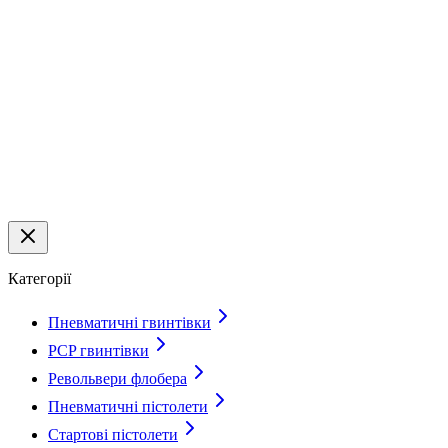
Категорії
Пневматичні гвинтівки
PCP гвинтівки
Револьвери флобера
Пневматичні пістолети
Стартові пістолети