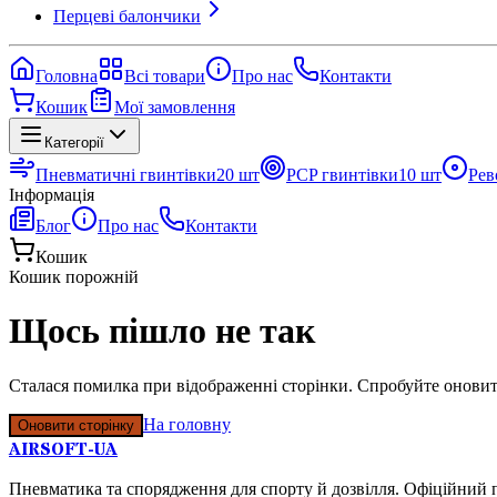
Перцеві балончики
Головна
Всі товари
Про нас
Контакти
Кошик
Мої замовлення
Категорії
Пневматичні гвинтівки
20
шт
PCP гвинтівки
10
шт
Рев
Інформація
Блог
Про нас
Контакти
Кошик
Кошик порожній
Щось пішло не так
Сталася помилка при відображенні сторінки. Спробуйте оновит
На головну
Оновити сторінку
AIRSOFT-UA
Пневматика та спорядження для спорту й дозвілля. Офіційний п