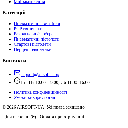
Мої замовлення
Категорії
Пневматичні гвинтівки
PCP гвинтівки
Револьвери флобера
Пневматичні пістолети
Стартові пістолети
Перцеві балончики
Контакти
support@airsoft.shop
Пн–Пт 10:00–19:00, Сб 11:00–16:00
Політика конфіденційності
Умови використання
©
2026
AIRSOFT-UA. Усі права захищено.
Ціни в гривні (₴) · Оплата при отриманні