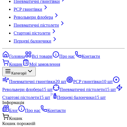
Пневматичні гвинтівки
PCP гвинтівки
Револьвери флобера
Пневматичні пістолети
Стартові пістолети
Перцеві балончики
Головна
Всі товари
Про нас
Контакти
Кошик
Мої замовлення
Категорії
Пневматичні гвинтівки
20
шт
PCP гвинтівки
10
шт
Револьвери флобера
15
шт
Пневматичні пістолети
15
шт
Стартові пістолети
15
шт
Перцеві балончики
15
шт
Інформація
Блог
Про нас
Контакти
Кошик
Кошик порожній