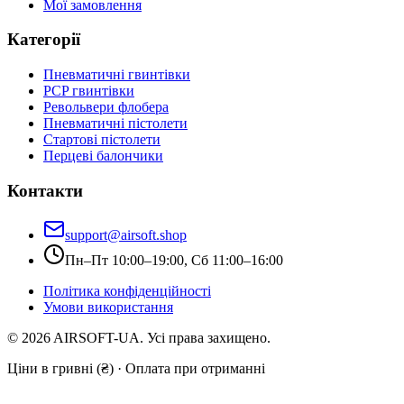
Мої замовлення
Категорії
Пневматичні гвинтівки
PCP гвинтівки
Револьвери флобера
Пневматичні пістолети
Стартові пістолети
Перцеві балончики
Контакти
support@airsoft.shop
Пн–Пт 10:00–19:00, Сб 11:00–16:00
Політика конфіденційності
Умови використання
©
2026
AIRSOFT-UA. Усі права захищено.
Ціни в гривні (₴) · Оплата при отриманні