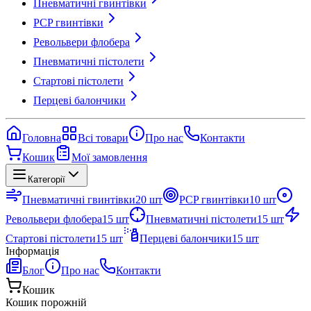
Пневматичні гвинтівки
PCP гвинтівки
Револьвери флобера
Пневматичні пістолети
Стартові пістолети
Перцеві балончики
Головна
Всі товари
Про нас
Контакти
Кошик
Мої замовлення
Категорії
Пневматичні гвинтівки
20
шт
PCP гвинтівки
10
шт
Револьвери флобера
15
шт
Пневматичні пістолети
15
шт
Стартові пістолети
15
шт
Перцеві балончики
15
шт
Інформація
Блог
Про нас
Контакти
Кошик
Кошик порожній