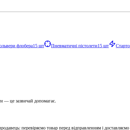
ольвери флобера
15
шт
Пневматичні пістолети
15
шт
Старто
и — це зазвичай допомагає.
родавець: перевіряємо товар перед відправленням і доставляємо п