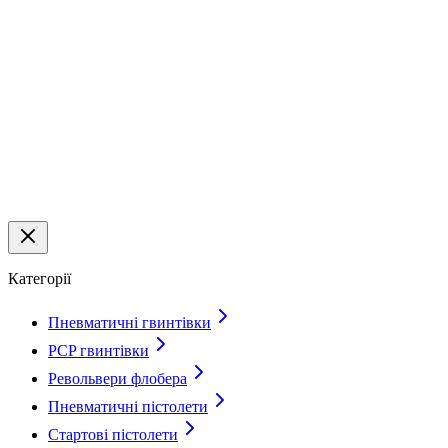
Категорії
Пневматичні гвинтівки
PCP гвинтівки
Револьвери флобера
Пневматичні пістолети
Стартові пістолети