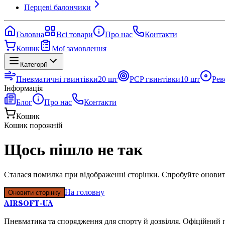
Перцеві балончики
Головна
Всі товари
Про нас
Контакти
Кошик
Мої замовлення
Категорії
Пневматичні гвинтівки
20
шт
PCP гвинтівки
10
шт
Рев
Інформація
Блог
Про нас
Контакти
Кошик
Кошик порожній
Щось пішло не так
Сталася помилка при відображенні сторінки. Спробуйте оновит
На головну
Оновити сторінку
AIRSOFT-UA
Пневматика та спорядження для спорту й дозвілля. Офіційний п