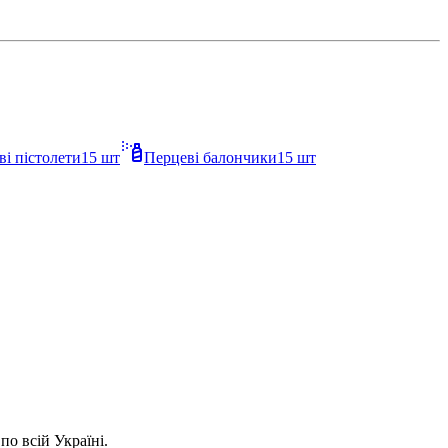
ві пістолети
15
шт
Перцеві балончики
15
шт
о всій Україні.