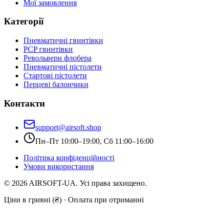
Мої замовлення
Категорії
Пневматичні гвинтівки
PCP гвинтівки
Револьвери флобера
Пневматичні пістолети
Стартові пістолети
Перцеві балончики
Контакти
support@airsoft.shop
Пн–Пт 10:00–19:00, Сб 11:00–16:00
Політика конфіденційності
Умови використання
©
2026
AIRSOFT-UA. Усі права захищено.
Ціни в гривні (₴) · Оплата при отриманні