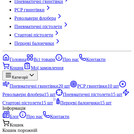
Пневматичні гвинтівки
PCP гвинтівки
Револьвери флобера
Пневматичні пістолети
Стартові пістолети
Перцеві балончики
Головна
Всі товари
Про нас
Контакти
Кошик
Мої замовлення
Категорії
Пневматичні гвинтівки
20
шт
PCP гвинтівки
10
шт
Револьвери флобера
15
шт
Пневматичні пістолети
15
шт
Стартові пістолети
15
шт
Перцеві балончики
15
шт
Інформація
Блог
Про нас
Контакти
Кошик
Кошик порожній