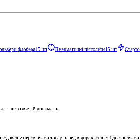
ольвери флобера
15
шт
Пневматичні пістолети
15
шт
Старто
и — це зазвичай допомагає.
родавець: перевіряємо товар перед відправленням і доставляємо п