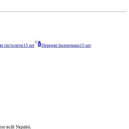
ві пістолети
15
шт
Перцеві балончики
15
шт
о всій Україні.