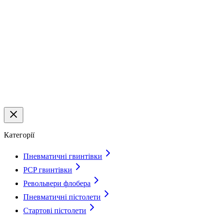
Категорії
Пневматичні гвинтівки
PCP гвинтівки
Револьвери флобера
Пневматичні пістолети
Стартові пістолети