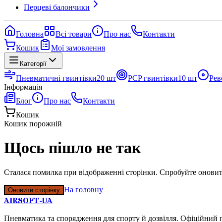
Перцеві балончики
Головна
Всі товари
Про нас
Контакти
Кошик
Мої замовлення
Категорії
Пневматичні гвинтівки
20
шт
PCP гвинтівки
10
шт
Рев
Інформація
Блог
Про нас
Контакти
Кошик
Кошик порожній
Щось пішло не так
Сталася помилка при відображенні сторінки. Спробуйте оновит
На головну
Оновити сторінку
AIRSOFT-UA
Пневматика та спорядження для спорту й дозвілля. Офіційний п