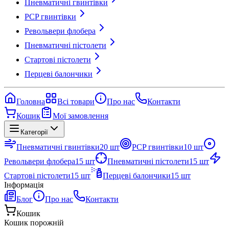
Пневматичні гвинтівки
PCP гвинтівки
Револьвери флобера
Пневматичні пістолети
Стартові пістолети
Перцеві балончики
Головна
Всі товари
Про нас
Контакти
Кошик
Мої замовлення
Категорії
Пневматичні гвинтівки
20
шт
PCP гвинтівки
10
шт
Револьвери флобера
15
шт
Пневматичні пістолети
15
шт
Стартові пістолети
15
шт
Перцеві балончики
15
шт
Інформація
Блог
Про нас
Контакти
Кошик
Кошик порожній