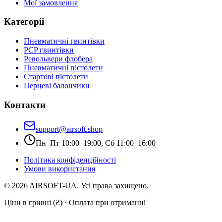
Мої замовлення
Категорії
Пневматичні гвинтівки
PCP гвинтівки
Револьвери флобера
Пневматичні пістолети
Стартові пістолети
Перцеві балончики
Контакти
support@airsoft.shop
Пн–Пт 10:00–19:00, Сб 11:00–16:00
Політика конфіденційності
Умови використання
©
2026
AIRSOFT-UA. Усі права захищено.
Ціни в гривні (₴) · Оплата при отриманні