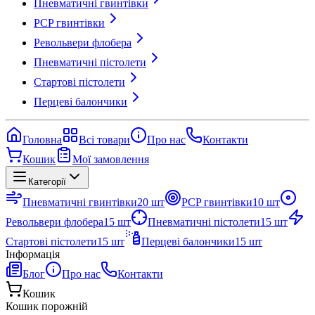
Пневматичні гвинтівки
PCP гвинтівки
Револьвери флобера
Пневматичні пістолети
Стартові пістолети
Перцеві балончики
Головна
Всі товари
Про нас
Контакти
Кошик
Мої замовлення
Категорії
Пневматичні гвинтівки
20
шт
PCP гвинтівки
10
шт
Револьвери флобера
15
шт
Пневматичні пістолети
15
шт
Стартові пістолети
15
шт
Перцеві балончики
15
шт
Інформація
Блог
Про нас
Контакти
Кошик
Кошик порожній