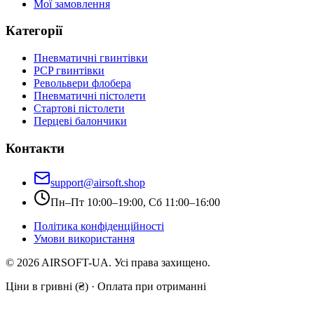
Мої замовлення
Категорії
Пневматичні гвинтівки
PCP гвинтівки
Револьвери флобера
Пневматичні пістолети
Стартові пістолети
Перцеві балончики
Контакти
support@airsoft.shop
Пн–Пт 10:00–19:00, Сб 11:00–16:00
Політика конфіденційності
Умови використання
©
2026
AIRSOFT-UA. Усі права захищено.
Ціни в гривні (₴) · Оплата при отриманні