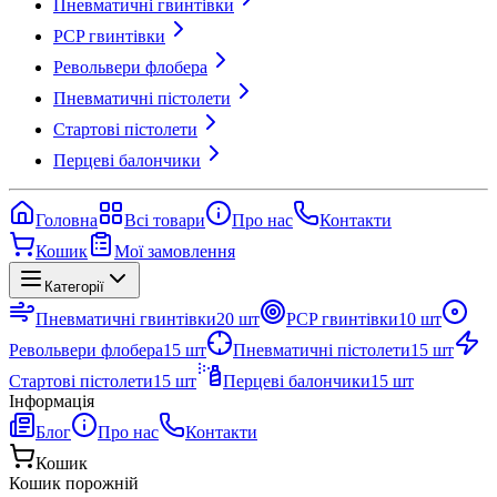
Пневматичні гвинтівки
PCP гвинтівки
Револьвери флобера
Пневматичні пістолети
Стартові пістолети
Перцеві балончики
Головна
Всі товари
Про нас
Контакти
Кошик
Мої замовлення
Категорії
Пневматичні гвинтівки
20
шт
PCP гвинтівки
10
шт
Револьвери флобера
15
шт
Пневматичні пістолети
15
шт
Стартові пістолети
15
шт
Перцеві балончики
15
шт
Інформація
Блог
Про нас
Контакти
Кошик
Кошик порожній