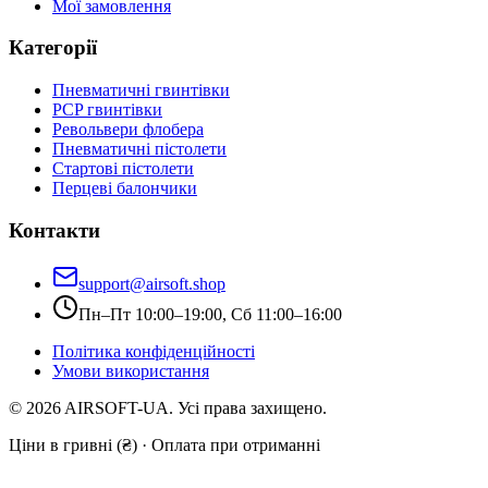
Мої замовлення
Категорії
Пневматичні гвинтівки
PCP гвинтівки
Револьвери флобера
Пневматичні пістолети
Стартові пістолети
Перцеві балончики
Контакти
support@airsoft.shop
Пн–Пт 10:00–19:00, Сб 11:00–16:00
Політика конфіденційності
Умови використання
©
2026
AIRSOFT-UA. Усі права захищено.
Ціни в гривні (₴) · Оплата при отриманні