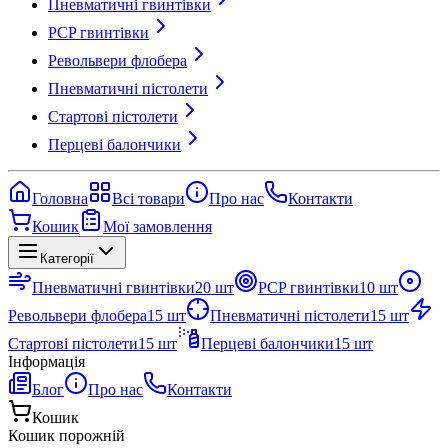
Пневматичні гвинтівки
PCP гвинтівки
Револьвери флобера
Пневматичні пістолети
Стартові пістолети
Перцеві балончики
Головна
Всі товари
Про нас
Контакти
Кошик
Мої замовлення
Категорії
Пневматичні гвинтівки
20
шт
PCP гвинтівки
10
шт
Револьвери флобера
15
шт
Пневматичні пістолети
15
шт
Стартові пістолети
15
шт
Перцеві балончики
15
шт
Інформація
Блог
Про нас
Контакти
Кошик
Кошик порожній