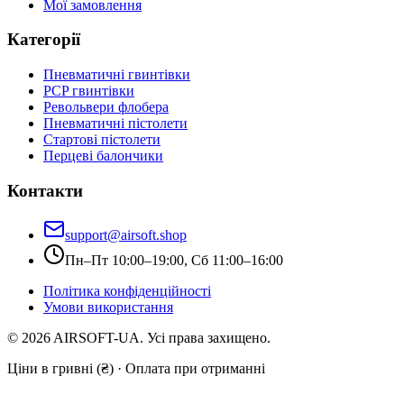
Мої замовлення
Категорії
Пневматичні гвинтівки
PCP гвинтівки
Револьвери флобера
Пневматичні пістолети
Стартові пістолети
Перцеві балончики
Контакти
support@airsoft.shop
Пн–Пт 10:00–19:00, Сб 11:00–16:00
Політика конфіденційності
Умови використання
©
2026
AIRSOFT-UA. Усі права захищено.
Ціни в гривні (₴) · Оплата при отриманні