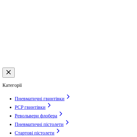
Категорії
Пневматичні гвинтівки
PCP гвинтівки
Револьвери флобера
Пневматичні пістолети
Стартові пістолети