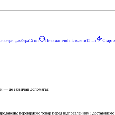
ольвери флобера
15
шт
Пневматичні пістолети
15
шт
Старто
и — це зазвичай допомагає.
родавець: перевіряємо товар перед відправленням і доставляємо п