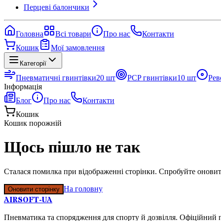
Перцеві балончики
Головна
Всі товари
Про нас
Контакти
Кошик
Мої замовлення
Категорії
Пневматичні гвинтівки
20
шт
PCP гвинтівки
10
шт
Рев
Інформація
Блог
Про нас
Контакти
Кошик
Кошик порожній
Щось пішло не так
Сталася помилка при відображенні сторінки. Спробуйте оновит
На головну
Оновити сторінку
AIRSOFT-UA
Пневматика та спорядження для спорту й дозвілля. Офіційний п