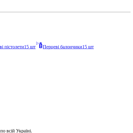
ві пістолети
15
шт
Перцеві балончики
15
шт
о всій Україні.