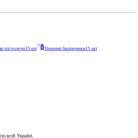
ві пістолети
15
шт
Перцеві балончики
15
шт
о всій Україні.