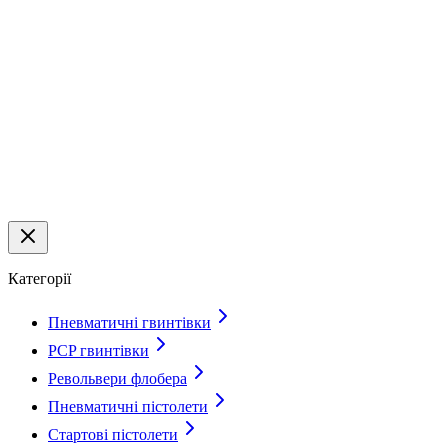
Категорії
Пневматичні гвинтівки
PCP гвинтівки
Револьвери флобера
Пневматичні пістолети
Стартові пістолети