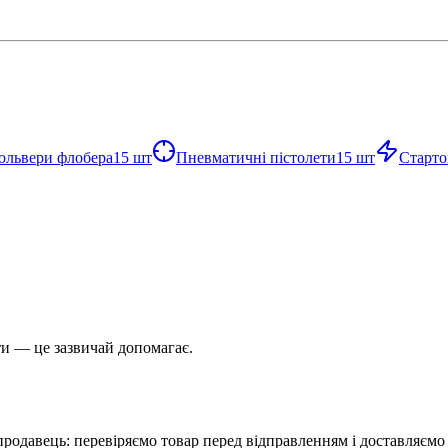
ольвери флобера
15
шт
Пневматичні пістолети
15
шт
Старто
и — це зазвичай допомагає.
родавець: перевіряємо товар перед відправленням і доставляємо п