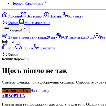
Перцеві балончики
Головна
Всі товари
Про нас
Контакти
Кошик
Мої замовлення
Категорії
Пневматичні гвинтівки
20
шт
PCP гвинтівки
10
шт
Рев
Інформація
Блог
Про нас
Контакти
Кошик
Кошик порожній
Щось пішло не так
Сталася помилка при відображенні сторінки. Спробуйте оновит
На головну
Оновити сторінку
AIRSOFT-UA
Пневматика та спорядження для спорту й дозвілля. Офіційний п