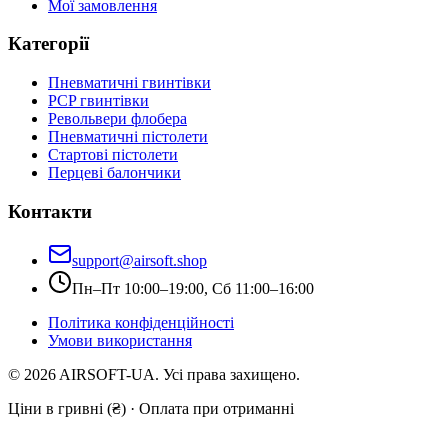
Мої замовлення
Категорії
Пневматичні гвинтівки
PCP гвинтівки
Револьвери флобера
Пневматичні пістолети
Стартові пістолети
Перцеві балончики
Контакти
support@airsoft.shop
Пн–Пт 10:00–19:00, Сб 11:00–16:00
Політика конфіденційності
Умови використання
©
2026
AIRSOFT-UA. Усі права захищено.
Ціни в гривні (₴) · Оплата при отриманні