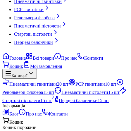
Пневматичні гвинтівки
PCP гвинтівки
Револьвери флобера
Пневматичні пістолети
Стартові пістолети
Перцеві балончики
Головна
Всі товари
Про нас
Контакти
Кошик
Мої замовлення
Категорії
Пневматичні гвинтівки
20
шт
PCP гвинтівки
10
шт
Револьвери флобера
15
шт
Пневматичні пістолети
15
шт
Стартові пістолети
15
шт
Перцеві балончики
15
шт
Інформація
Блог
Про нас
Контакти
Кошик
Кошик порожній