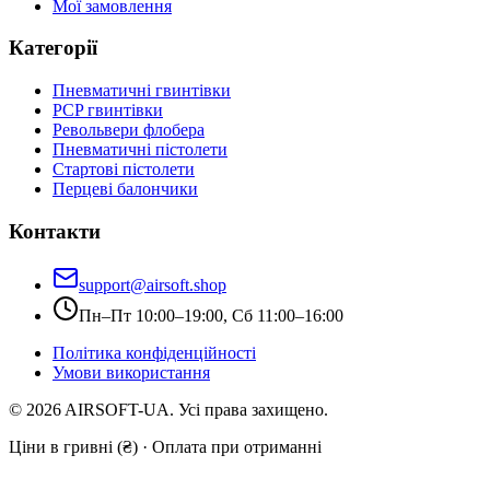
Мої замовлення
Категорії
Пневматичні гвинтівки
PCP гвинтівки
Револьвери флобера
Пневматичні пістолети
Стартові пістолети
Перцеві балончики
Контакти
support@airsoft.shop
Пн–Пт 10:00–19:00, Сб 11:00–16:00
Політика конфіденційності
Умови використання
©
2026
AIRSOFT-UA. Усі права захищено.
Ціни в гривні (₴) · Оплата при отриманні