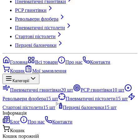
Пневматичні гвинтівки
PCP гвинтівки
Револьвери флобера
Пневматичні пістолети
Стартові пістолети
Перцеві балончики
Головна
Всі товари
Про нас
Контакти
Кошик
Мої замовлення
Категорії
Пневматичні гвинтівки
20
шт
PCP гвинтівки
10
шт
Револьвери флобера
15
шт
Пневматичні пістолети
15
шт
Стартові пістолети
15
шт
Перцеві балончики
15
шт
Інформація
Блог
Про нас
Контакти
Кошик
Кошик порожній