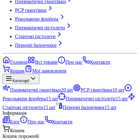
Пневматичні гвинтівки
PCP гвинтівки
Револьвери флобера
Пневматичні пістолети
Стартові пістолети
Перцеві балончики
Головна
Всі товари
Про нас
Контакти
Кошик
Мої замовлення
Категорії
Пневматичні гвинтівки
20
шт
PCP гвинтівки
10
шт
Револьвери флобера
15
шт
Пневматичні пістолети
15
шт
Стартові пістолети
15
шт
Перцеві балончики
15
шт
Інформація
Блог
Про нас
Контакти
Кошик
Кошик порожній