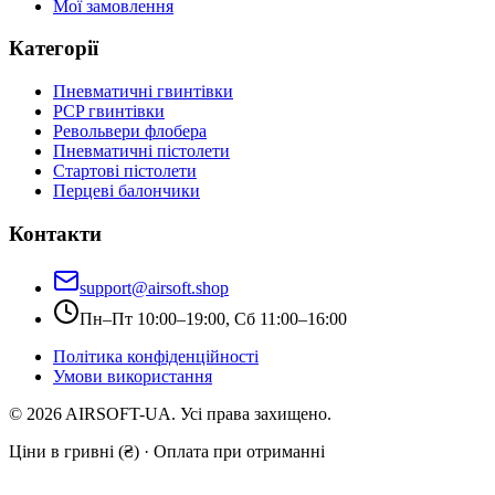
Мої замовлення
Категорії
Пневматичні гвинтівки
PCP гвинтівки
Револьвери флобера
Пневматичні пістолети
Стартові пістолети
Перцеві балончики
Контакти
support@airsoft.shop
Пн–Пт 10:00–19:00, Сб 11:00–16:00
Політика конфіденційності
Умови використання
©
2026
AIRSOFT-UA. Усі права захищено.
Ціни в гривні (₴) · Оплата при отриманні