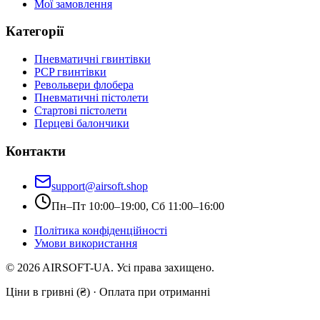
Мої замовлення
Категорії
Пневматичні гвинтівки
PCP гвинтівки
Револьвери флобера
Пневматичні пістолети
Стартові пістолети
Перцеві балончики
Контакти
support@airsoft.shop
Пн–Пт 10:00–19:00, Сб 11:00–16:00
Політика конфіденційності
Умови використання
©
2026
AIRSOFT-UA. Усі права захищено.
Ціни в гривні (₴) · Оплата при отриманні