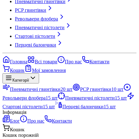
Пневматичні гвинтівки
PCP гвинтівки
Револьвери флобера
Пневматичні пістолети
Стартові пістолети
Перцеві балончики
Головна
Всі товари
Про нас
Контакти
Кошик
Мої замовлення
Категорії
Пневматичні гвинтівки
20
шт
PCP гвинтівки
10
шт
Револьвери флобера
15
шт
Пневматичні пістолети
15
шт
Стартові пістолети
15
шт
Перцеві балончики
15
шт
Інформація
Блог
Про нас
Контакти
Кошик
Кошик порожній