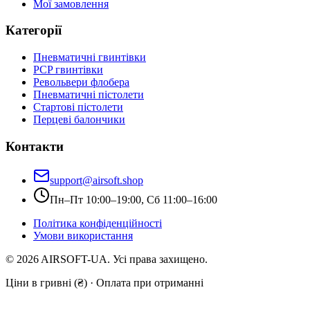
Мої замовлення
Категорії
Пневматичні гвинтівки
PCP гвинтівки
Револьвери флобера
Пневматичні пістолети
Стартові пістолети
Перцеві балончики
Контакти
support@airsoft.shop
Пн–Пт 10:00–19:00, Сб 11:00–16:00
Політика конфіденційності
Умови використання
©
2026
AIRSOFT-UA. Усі права захищено.
Ціни в гривні (₴) · Оплата при отриманні