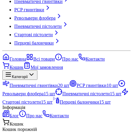
Пневматичні гвинтівки
PCP гвинтівки
Револьвери флобера
Пневматичні пістолети
Стартові пістолети
Перцеві балончики
Головна
Всі товари
Про нас
Контакти
Кошик
Мої замовлення
Категорії
Пневматичні гвинтівки
20
шт
PCP гвинтівки
10
шт
Револьвери флобера
15
шт
Пневматичні пістолети
15
шт
Стартові пістолети
15
шт
Перцеві балончики
15
шт
Інформація
Блог
Про нас
Контакти
Кошик
Кошик порожній