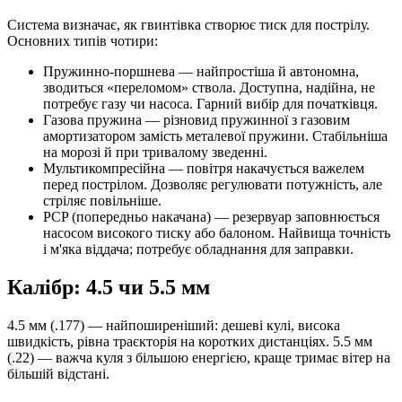
Система визначає, як гвинтівка створює тиск для пострілу.
Основних типів чотири:
Пружинно-поршнева — найпростіша й автономна,
зводиться «переломом» ствола. Доступна, надійна, не
потребує газу чи насоса. Гарний вибір для початківця.
Газова пружина — різновид пружинної з газовим
амортизатором замість металевої пружини. Стабільніша
на морозі й при тривалому зведенні.
Мультикомпресійна — повітря накачується важелем
перед пострілом. Дозволяє регулювати потужність, але
стріляє повільніше.
PCP (попередньо накачана) — резервуар заповнюється
насосом високого тиску або балоном. Найвища точність
і м'яка віддача; потребує обладнання для заправки.
Калібр: 4.5 чи 5.5 мм
4.5 мм (.177) — найпоширеніший: дешеві кулі, висока
швидкість, рівна траєкторія на коротких дистанціях. 5.5 мм
(.22) — важча куля з більшою енергією, краще тримає вітер на
більшій відстані.