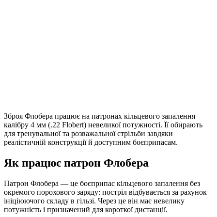
Зброя Флобера працює на патронах кільцевого запалення
калібру 4 мм (.22 Flobert) невеликої потужності. Її обирають
для тренувальної та розважальної стрільби завдяки
реалістичній конструкції й доступним боєприпасам.
Як працює патрон Флобера
Патрон Флобера — це боєприпас кільцевого запалення без
окремого порохового заряду: постріл відбувається за рахунок
ініціюючого складу в гільзі. Через це він має невелику
потужність і призначений для короткої дистанції.